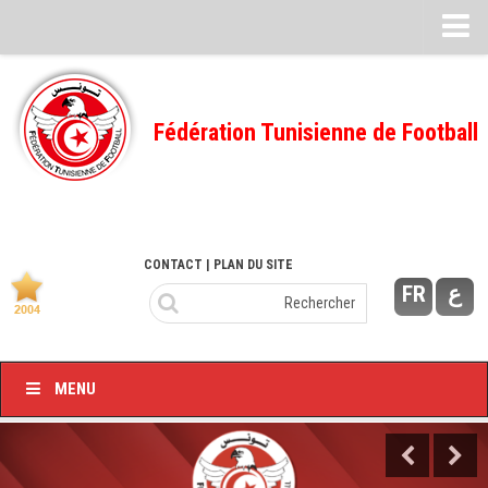
Feuille de match
FMI – 2022/2023
Fédération Tunisienne de Football
Ligue I – 2022/2023
FMI – 2021/2022
Ligue I – 2021/2022
FMI 2020/2021
CONTACT
| PLAN DU SITE
FR
ع
Ligue I – 2020/2021
FMI 2019/2020
Ligue I – 2019/2020
MENU
Ligue II – 2019/2020
Feuilles de match 2018/2019
–Ligue I-