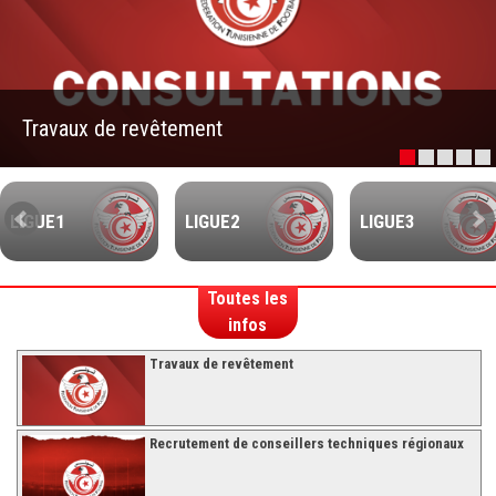
–Ligue II-
Feuille de match 2017/2018
–Ligue I–
Travaux de revêtement
–Ligue II–
Feuille de match 2016/2017
-Ligue I-
LIGUE1
LIGUE2
LIGUE3
-Ligue II-
-Ligue III-
Toutes les
infos
Travaux de revêtement
Recrutement de conseillers techniques régionaux