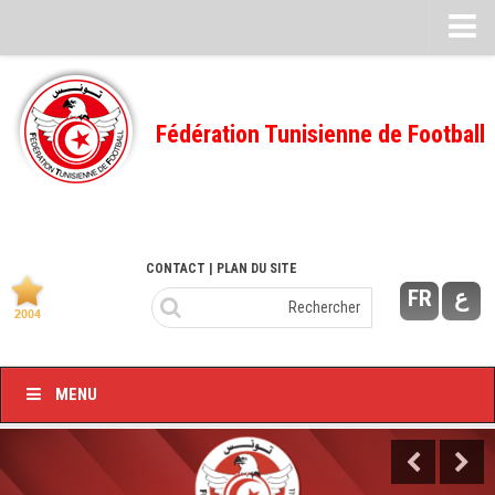
Feuille de match
FMI – 2022/2023
Fédération Tunisienne de Football
Ligue I – 2022/2023
FMI – 2021/2022
Ligue I – 2021/2022
FMI 2020/2021
CONTACT
| PLAN DU SITE
FR
ع
Ligue I – 2020/2021
FMI 2019/2020
Ligue I – 2019/2020
MENU
Ligue II – 2019/2020
Feuilles de match 2018/2019
–Ligue I-