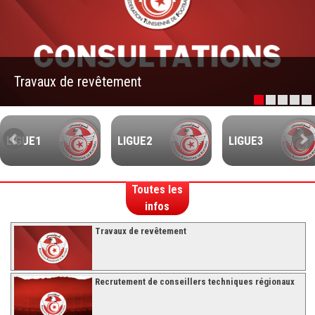
–Ligue II-
Feuille de match 2017/2018
–Ligue I–
Travaux de revêtement
–Ligue II–
Feuille de match 2016/2017
-Ligue I-
LIGUE1
LIGUE2
LIGUE3
-Ligue II-
-Ligue III-
Toutes les
infos
Travaux de revêtement
Recrutement de conseillers techniques régionaux