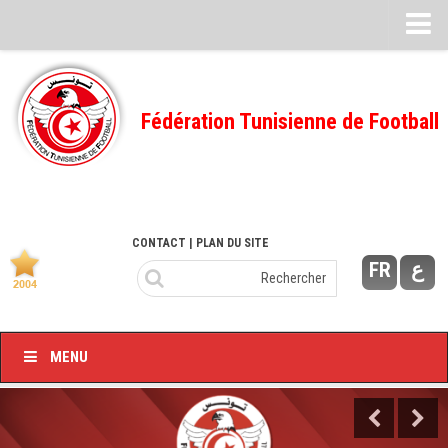
Feuille de match
FMI – 2022/2023
Fédération Tunisienne de Football
Ligue I – 2022/2023
FMI – 2021/2022
Ligue I – 2021/2022
FMI 2020/2021
CONTACT
| PLAN DU SITE
FR
ع
Ligue I – 2020/2021
FMI 2019/2020
Ligue I – 2019/2020
MENU
Ligue II – 2019/2020
Feuilles de match 2018/2019
–Ligue I-