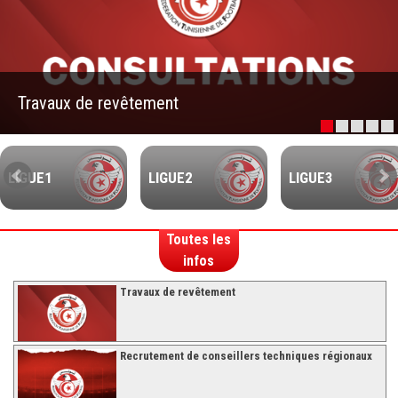
–Ligue II-
Feuille de match 2017/2018
–Ligue I–
Travaux de revêtement
–Ligue II–
Feuille de match 2016/2017
-Ligue I-
LIGUE1
LIGUE2
LIGUE3
-Ligue II-
-Ligue III-
Toutes les
infos
Travaux de revêtement
Recrutement de conseillers techniques régionaux