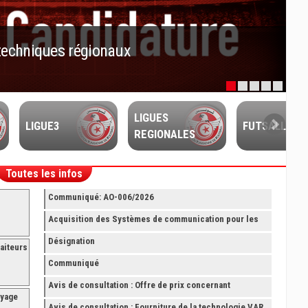
techniques régionaux
LIGUES
LIGUE3
FUTSALL
REGIONALES
Toutes les infos
Communiqué: AO-006/2026
Acquisition des Systèmes de communication pour les
Arbitres Elite
Désignation
aiteurs
Communiqué
Avis de consultation : Offre de prix concernant
oyage
fourniture avec montage et finition de RAYONNAGES
Avis de consultation : Fourniture de la technologie VAR