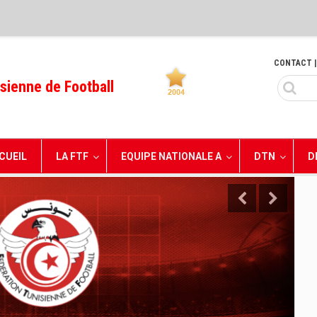
CONTACT
|
sienne de Football
CUEIL
LA FTF
EQUIPE NATIONALE A
DTN
D