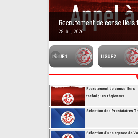
Recrutement de conseillers 
28 Juil, 2026
1
2
3
4
5
FUTSALL
LIGUE1
LIGUE2
Recrutement de conseillers
techniques régionaux
Sélection des Prestataires Tr
Sélection d’une agence de V