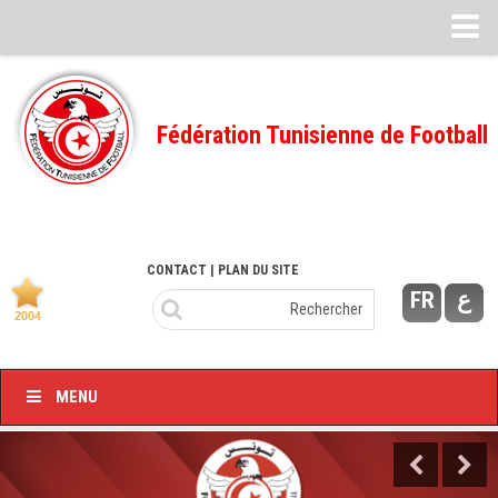
Feuille de match
FMI – 2022/2023
Fédération Tunisienne de Football
Ligue I – 2022/2023
FMI – 2021/2022
Ligue I – 2021/2022
FMI 2020/2021
CONTACT
| PLAN DU SITE
FR
ع
Ligue I – 2020/2021
FMI 2019/2020
Ligue I – 2019/2020
MENU
Ligue II – 2019/2020
Feuilles de match 2018/2019
–Ligue I-