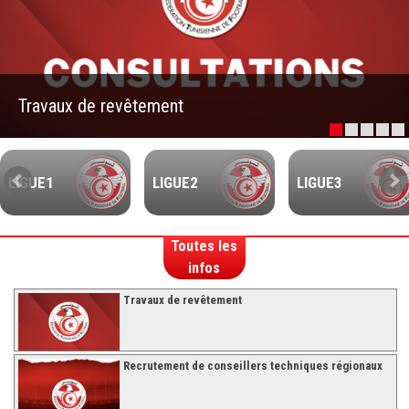
–Ligue II-
Feuille de match 2017/2018
–Ligue I–
Travaux de revêtement
–Ligue II–
Feuille de match 2016/2017
-Ligue I-
LIGUE1
LIGUE2
LIGUE3
-Ligue II-
-Ligue III-
Toutes les
infos
Travaux de revêtement
Recrutement de conseillers techniques régionaux