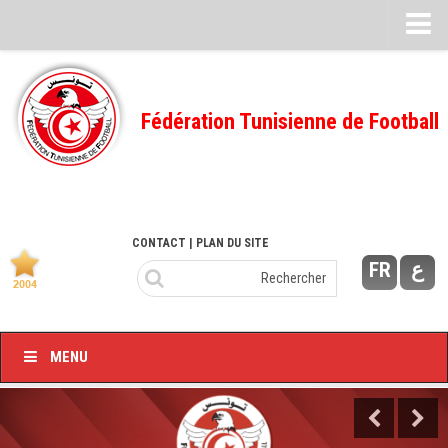
Feuille de match
FMI – 2022/2023
Fédération Tunisienne de Football
Ligue I – 2022/2023
FMI – 2021/2022
Ligue I – 2021/2022
FMI 2020/2021
CONTACT
| PLAN DU SITE
FR
ع
Ligue I – 2020/2021
FMI 2019/2020
Ligue I – 2019/2020
MENU
Ligue II – 2019/2020
Feuilles de match 2018/2019
–Ligue I-