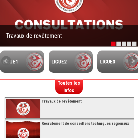
–Ligue II-
Feuille de match 2017/2018
–Ligue I–
Travaux de revêtement
–Ligue II–
Feuille de match 2016/2017
-Ligue I-
LIGUE1
LIGUE2
LIGUE3
-Ligue II-
-Ligue III-
Toutes les
infos
Travaux de revêtement
Recrutement de conseillers techniques régionaux