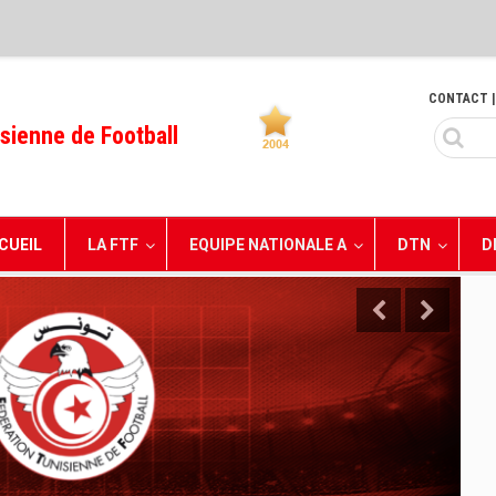
CONTACT
|
sienne de Football
CUEIL
LA FTF
EQUIPE NATIONALE A
DTN
D