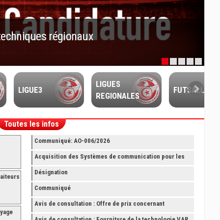
techniques régionaux
LIGUES
LIGUE3
FUTSALL
REGIONALES
Toutes les infos
Communiqué: AO-006/2026
Acquisition des Systèmes de communication pour les
Arbitres Elite
Désignation
aiteurs
Communiqué
Avis de consultation : Offre de prix concernant
oyage
fourniture avec montage et finition de RAYONNAGES
Avis de consultation : Fourniture de la technologie VAR