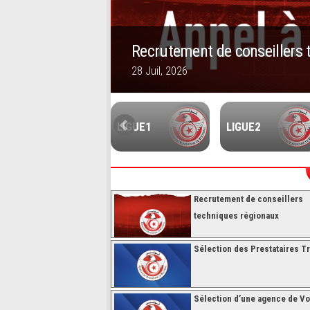
Recrutement de conseillers 
28 Juil, 2026
1
2
3
4
5
FUTSALL
LIGUE1
LIGUE2
Recrutement de conseillers
techniques régionaux
Sélection des Prestataires Tr
Sélection d’une agence de V