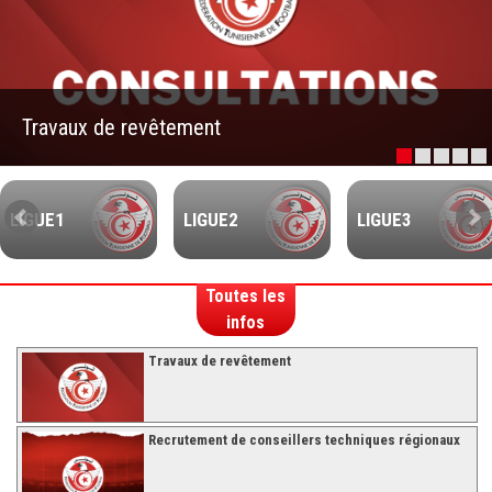
–Ligue II-
Feuille de match 2017/2018
–Ligue I–
Travaux de revêtement
–Ligue II–
Feuille de match 2016/2017
-Ligue I-
LIGUE1
LIGUE2
LIGUE3
-Ligue II-
-Ligue III-
Toutes les
infos
Travaux de revêtement
Recrutement de conseillers techniques régionaux