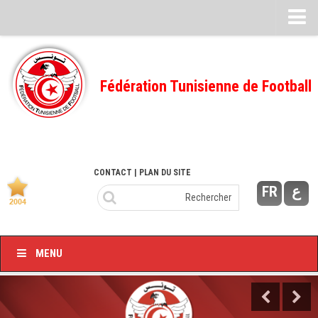
Feuille de match
FMI – 2022/2023
Fédération Tunisienne de Football
Ligue I – 2022/2023
FMI – 2021/2022
Ligue I – 2021/2022
FMI 2020/2021
CONTACT
| PLAN DU SITE
FR
ع
Ligue I – 2020/2021
FMI 2019/2020
Ligue I – 2019/2020
MENU
Ligue II – 2019/2020
Feuilles de match 2018/2019
–Ligue I-