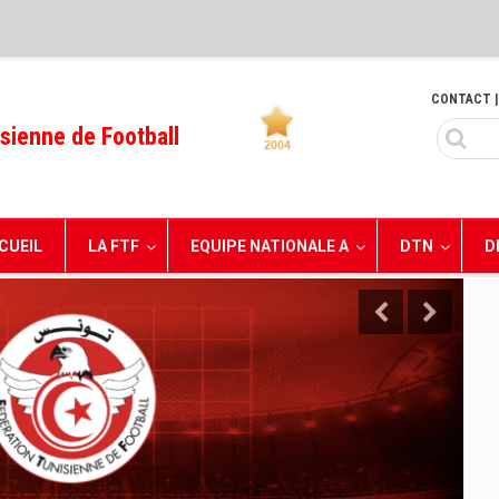
CONTACT
|
sienne de Football
CUEIL
LA FTF
EQUIPE NATIONALE A
DTN
D