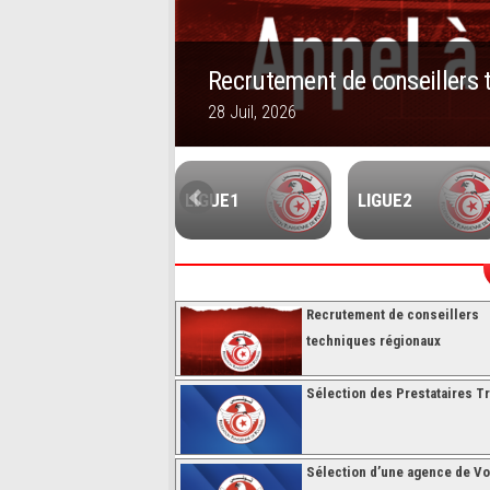
Recrutement de conseillers 
28 Juil, 2026
1
2
3
4
5
FUTSALL
LIGUE1
LIGUE2
Recrutement de conseillers
techniques régionaux
Sélection des Prestataires Tr
Sélection d’une agence de V