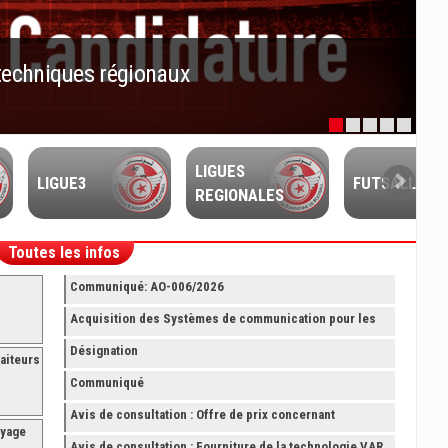
techniques régionaux
LIGUES
LIGUE3
FUTSALL
REGIONALES
Toutes les infos
Communiqué: AO-006/2026
Acquisition des Systèmes de communication pour les
Arbitres Elite
Désignation
aiteurs
Communiqué
Avis de consultation : Offre de prix concernant
oyage
fourniture avec montage et finition de RAYONNAGES
Avis de consultation : Fourniture de la technologie VAR