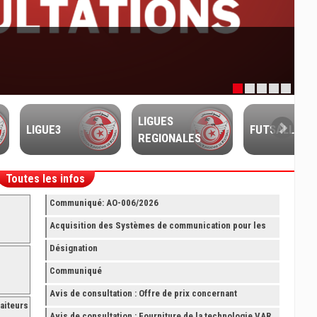
LIGUES
LIGUE3
FUTSALL
REGIONALES
Toutes les infos
Communiqué: AO-006/2026
Acquisition des Systèmes de communication pour les
Arbitres Elite
Désignation
Communiqué
Avis de consultation : Offre de prix concernant
aiteurs
fourniture avec montage et finition de RAYONNAGES
Avis de consultation : Fourniture de la technologie VAR