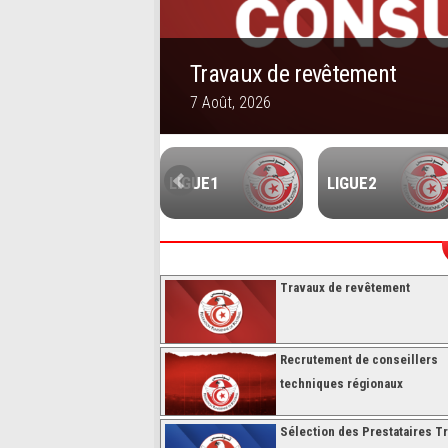
’hébergement des
Travaux de revêtement
7 Août, 2026
1
2
3
4
5
FUTSALL
LIGUE1
LIGUE2
Travaux de revêtement
Recrutement de conseillers
techniques régionaux
Sélection des Prestataires Tr