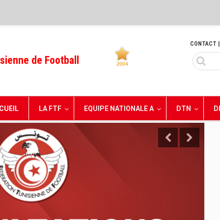
CONTACT
|
sienne de Football
CUEIL
LA FTF
EQUIPE NATIONALE A
DTN
D