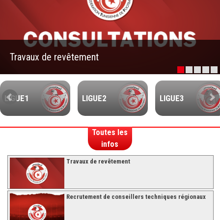
–Ligue II-
Feuille de match 2017/2018
–Ligue I–
Travaux de revêtement
–Ligue II–
Feuille de match 2016/2017
-Ligue I-
LIGUE1
LIGUE2
LIGUE3
-Ligue II-
-Ligue III-
Toutes les
infos
Travaux de revêtement
Recrutement de conseillers techniques régionaux