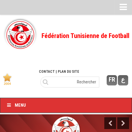
Feuille de match
FMI – 2022/2023
Fédération Tunisienne de Football
Ligue I – 2022/2023
FMI – 2021/2022
Ligue I – 2021/2022
FMI 2020/2021
CONTACT
| PLAN DU SITE
FR
ع
Ligue I – 2020/2021
FMI 2019/2020
Ligue I – 2019/2020
MENU
Ligue II – 2019/2020
Feuilles de match 2018/2019
–Ligue I-