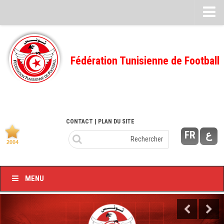
Feuille de match
FMI – 2022/2023
Fédération Tunisienne de Football
Ligue I – 2022/2023
FMI – 2021/2022
Ligue I – 2021/2022
FMI 2020/2021
CONTACT
| PLAN DU SITE
FR
ع
Ligue I – 2020/2021
FMI 2019/2020
Ligue I – 2019/2020
MENU
Ligue II – 2019/2020
Feuilles de match 2018/2019
–Ligue I-