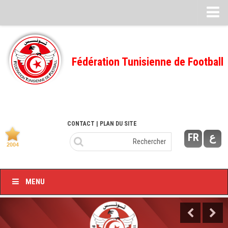
Feuille de match
FMI – 2022/2023
Fédération Tunisienne de Football
Ligue I – 2022/2023
FMI – 2021/2022
Ligue I – 2021/2022
FMI 2020/2021
CONTACT
| PLAN DU SITE
FR
ع
Ligue I – 2020/2021
FMI 2019/2020
Ligue I – 2019/2020
MENU
Ligue II – 2019/2020
Feuilles de match 2018/2019
–Ligue I-