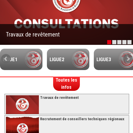
–Ligue II-
Feuille de match 2017/2018
–Ligue I–
Travaux de revêtement
–Ligue II–
Feuille de match 2016/2017
-Ligue I-
LIGUE1
LIGUE2
LIGUE3
-Ligue II-
-Ligue III-
Toutes les
infos
Travaux de revêtement
Recrutement de conseillers techniques régionaux