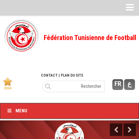
Feuille de match
FMI – 2022/2023
Fédération Tunisienne de Football
Ligue I – 2022/2023
FMI – 2021/2022
Ligue I – 2021/2022
FMI 2020/2021
CONTACT
| PLAN DU SITE
FR
ع
Ligue I – 2020/2021
FMI 2019/2020
Ligue I – 2019/2020
MENU
Ligue II – 2019/2020
Feuilles de match 2018/2019
–Ligue I-