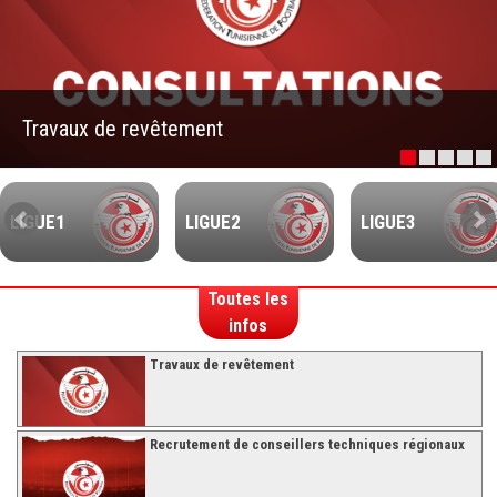
–Ligue II-
Feuille de match 2017/2018
–Ligue I–
Travaux de revêtement
–Ligue II–
Feuille de match 2016/2017
-Ligue I-
LIGUE1
LIGUE2
LIGUE3
-Ligue II-
-Ligue III-
Toutes les
infos
Travaux de revêtement
Recrutement de conseillers techniques régionaux