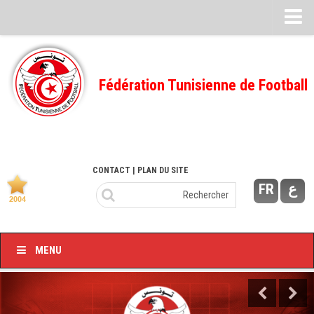
Feuille de match
FMI – 2022/2023
Fédération Tunisienne de Football
Ligue I – 2022/2023
FMI – 2021/2022
Ligue I – 2021/2022
FMI 2020/2021
CONTACT
| PLAN DU SITE
FR
ع
Ligue I – 2020/2021
FMI 2019/2020
Ligue I – 2019/2020
MENU
Ligue II – 2019/2020
Feuilles de match 2018/2019
–Ligue I-