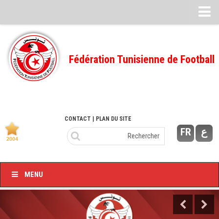
Feuille de match
FMI – 2022/2023
Fédération Tunisienne de Football
Ligue I – 2022/2023
FMI – 2021/2022
Ligue I – 2021/2022
FMI 2020/2021
CONTACT
| PLAN DU SITE
FR
ع
Ligue I – 2020/2021
FMI 2019/2020
Ligue I – 2019/2020
MENU
Ligue II – 2019/2020
Feuilles de match 2018/2019
–Ligue I-