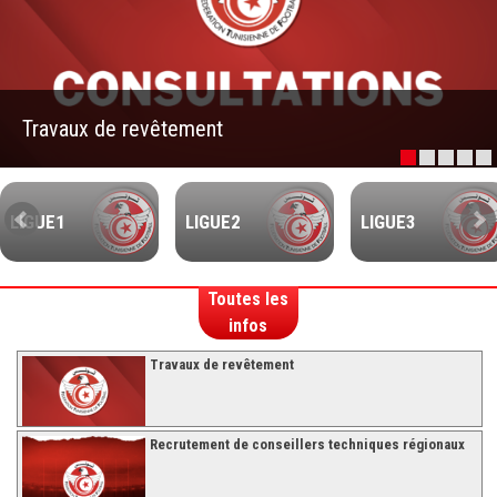
–Ligue II-
Feuille de match 2017/2018
–Ligue I–
Travaux de revêtement
–Ligue II–
Feuille de match 2016/2017
-Ligue I-
LIGUE1
LIGUE2
LIGUE3
-Ligue II-
-Ligue III-
Toutes les
infos
Travaux de revêtement
Recrutement de conseillers techniques régionaux