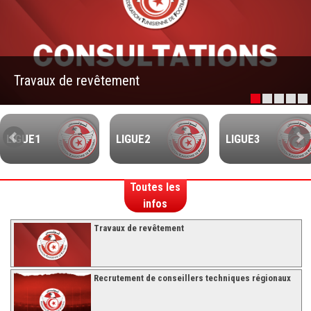
–Ligue II-
Feuille de match 2017/2018
–Ligue I–
Travaux de revêtement
–Ligue II–
Feuille de match 2016/2017
-Ligue I-
LIGUE1
LIGUE2
LIGUE3
-Ligue II-
-Ligue III-
Toutes les
infos
Travaux de revêtement
Recrutement de conseillers techniques régionaux