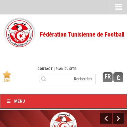
Feuille de match
FMI – 2022/2023
Fédération Tunisienne de Football
Ligue I – 2022/2023
FMI – 2021/2022
Ligue I – 2021/2022
FMI 2020/2021
CONTACT
| PLAN DU SITE
FR
ع
Ligue I – 2020/2021
FMI 2019/2020
Ligue I – 2019/2020
MENU
Ligue II – 2019/2020
Feuilles de match 2018/2019
–Ligue I-