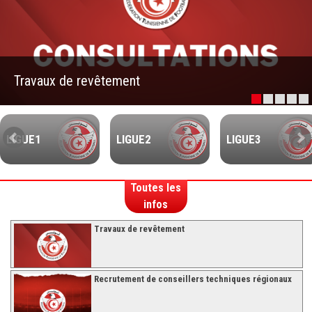
–Ligue II-
Feuille de match 2017/2018
–Ligue I–
Travaux de revêtement
–Ligue II–
Feuille de match 2016/2017
-Ligue I-
LIGUE1
LIGUE2
LIGUE3
-Ligue II-
-Ligue III-
Toutes les
infos
Travaux de revêtement
Recrutement de conseillers techniques régionaux