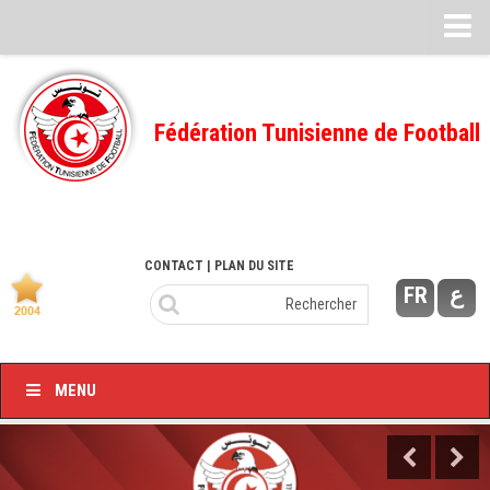
Feuille de match
FMI – 2022/2023
Fédération Tunisienne de Football
Ligue I – 2022/2023
FMI – 2021/2022
Ligue I – 2021/2022
FMI 2020/2021
CONTACT
| PLAN DU SITE
FR
ع
Ligue I – 2020/2021
FMI 2019/2020
Ligue I – 2019/2020
MENU
Ligue II – 2019/2020
Feuilles de match 2018/2019
–Ligue I-