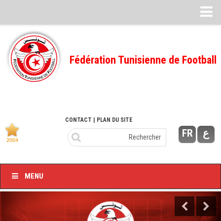
Feuille de match
FMI – 2022/2023
Fédération Tunisienne de Football
Ligue I – 2022/2023
FMI – 2021/2022
Ligue I – 2021/2022
FMI 2020/2021
CONTACT
| PLAN DU SITE
FR
ع
Ligue I – 2020/2021
FMI 2019/2020
Ligue I – 2019/2020
MENU
Ligue II – 2019/2020
Feuilles de match 2018/2019
–Ligue I-