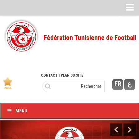
Feuille de match
FMI – 2022/2023
Fédération Tunisienne de Football
Ligue I – 2022/2023
FMI – 2021/2022
Ligue I – 2021/2022
FMI 2020/2021
CONTACT
| PLAN DU SITE
FR
ع
Ligue I – 2020/2021
FMI 2019/2020
Ligue I – 2019/2020
MENU
Ligue II – 2019/2020
Feuilles de match 2018/2019
–Ligue I-