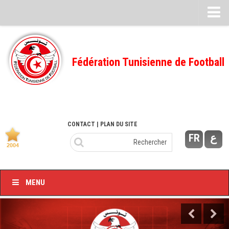
Feuille de match
FMI – 2022/2023
Fédération Tunisienne de Football
Ligue I – 2022/2023
FMI – 2021/2022
Ligue I – 2021/2022
FMI 2020/2021
CONTACT
| PLAN DU SITE
FR
ع
Ligue I – 2020/2021
FMI 2019/2020
Ligue I – 2019/2020
MENU
Ligue II – 2019/2020
Feuilles de match 2018/2019
–Ligue I-