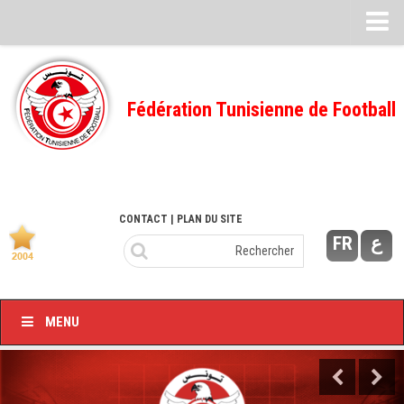
Feuille de match
FMI – 2022/2023
Fédération Tunisienne de Football
Ligue I – 2022/2023
FMI – 2021/2022
Ligue I – 2021/2022
FMI 2020/2021
CONTACT
| PLAN DU SITE
FR
ع
Ligue I – 2020/2021
FMI 2019/2020
Ligue I – 2019/2020
MENU
Ligue II – 2019/2020
Feuilles de match 2018/2019
–Ligue I-