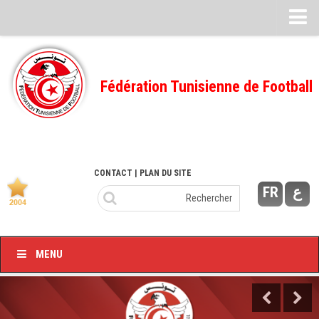
Feuille de match
FMI – 2022/2023
Fédération Tunisienne de Football
Ligue I – 2022/2023
FMI – 2021/2022
Ligue I – 2021/2022
FMI 2020/2021
CONTACT
| PLAN DU SITE
FR
ع
Ligue I – 2020/2021
FMI 2019/2020
Ligue I – 2019/2020
MENU
Ligue II – 2019/2020
Feuilles de match 2018/2019
–Ligue I-