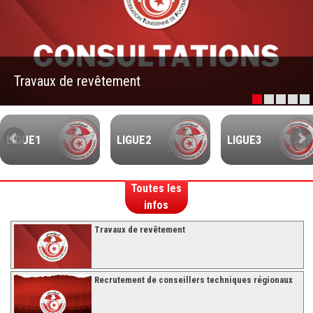
–Ligue II-
Feuille de match 2017/2018
–Ligue I–
Travaux de revêtement
–Ligue II–
Feuille de match 2016/2017
-Ligue I-
LIGUE1
LIGUE2
LIGUE3
-Ligue II-
-Ligue III-
Toutes les
infos
Travaux de revêtement
Recrutement de conseillers techniques régionaux