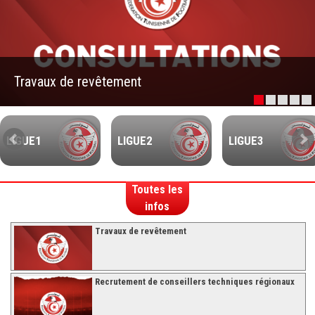
–Ligue II-
Feuille de match 2017/2018
–Ligue I–
Travaux de revêtement
–Ligue II–
Feuille de match 2016/2017
-Ligue I-
LIGUE1
LIGUE2
LIGUE3
-Ligue II-
-Ligue III-
Toutes les
infos
Travaux de revêtement
Recrutement de conseillers techniques régionaux