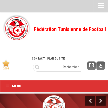
Feuille de match
FMI – 2022/2023
Fédération Tunisienne de Football
Ligue I – 2022/2023
FMI – 2021/2022
Ligue I – 2021/2022
FMI 2020/2021
CONTACT
| PLAN DU SITE
FR
ع
Ligue I – 2020/2021
FMI 2019/2020
Ligue I – 2019/2020
MENU
Ligue II – 2019/2020
Feuilles de match 2018/2019
–Ligue I-