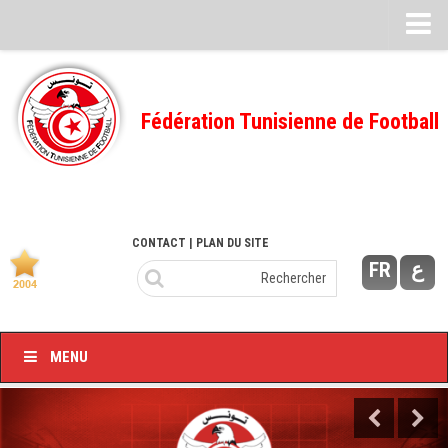
Feuille de match
FMI – 2022/2023
Fédération Tunisienne de Football
Ligue I – 2022/2023
FMI – 2021/2022
Ligue I – 2021/2022
FMI 2020/2021
CONTACT
| PLAN DU SITE
FR
ع
Ligue I – 2020/2021
FMI 2019/2020
Ligue I – 2019/2020
MENU
Ligue II – 2019/2020
Feuilles de match 2018/2019
–Ligue I-