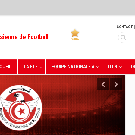
CONTACT
|
sienne de Football
CUEIL
LA FTF
EQUIPE NATIONALE A
DTN
D