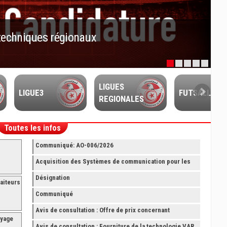
techniques régionaux
LIGUES
LIGUE3
FUTSALL
REGIONALES
Toutes les infos
Communiqué: AO-006/2026
Acquisition des Systèmes de communication pour les
Arbitres Elite
Désignation
aiteurs
Communiqué
Avis de consultation : Offre de prix concernant
oyage
fourniture avec montage et finition de RAYONNAGES
Avis de consultation : Fourniture de la technologie VAR