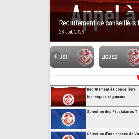
Recrutement de conseillers 
28 Juil, 2026
1
2
3
4
5
FUTSALL
LIGUE1
LIGUE2
Recrutement de conseillers
techniques régionaux
Sélection des Prestataires Tr
Sélection d’une agence de V