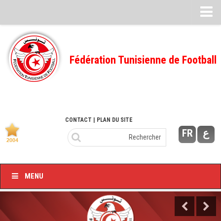
Feuille de match
FMI – 2022/2023
Fédération Tunisienne de Football
Ligue I – 2022/2023
FMI – 2021/2022
Ligue I – 2021/2022
FMI 2020/2021
CONTACT
| PLAN DU SITE
FR
ع
Ligue I – 2020/2021
FMI 2019/2020
Ligue I – 2019/2020
MENU
Ligue II – 2019/2020
Feuilles de match 2018/2019
–Ligue I-