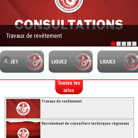
–Ligue II-
Feuille de match 2017/2018
–Ligue I–
Travaux de revêtement
–Ligue II–
Feuille de match 2016/2017
-Ligue I-
LIGUE1
LIGUE2
LIGUE3
-Ligue II-
-Ligue III-
Toutes les
infos
Travaux de revêtement
Recrutement de conseillers techniques régionaux