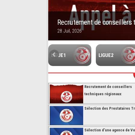
Recrutement de conseillers 
28 Juil, 2026
1
2
3
4
5
FUTSALL
LIGUE1
LIGUE2
Recrutement de conseillers
techniques régionaux
Sélection des Prestataires Tr
Sélection d’une agence de V