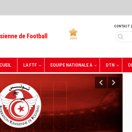
CONTACT
|
sienne de Football
CUEIL
LA FTF
EQUIPE NATIONALE A
DTN
D