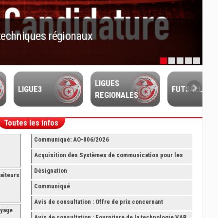
techniques régionaux
LIGUES
LIGUE3
FUTSALL
REGIONALES
Toutes les infos
Communiqué: AO-006/2026
Acquisition des Systèmes de communication pour les
Arbitres Elite
Désignation
aiteurs
Communiqué
Avis de consultation : Offre de prix concernant
oyage
fourniture avec montage et finition de RAYONNAGES
Avis de consultation : Fourniture de la technologie VAR