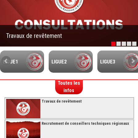
–Ligue II-
Feuille de match 2017/2018
–Ligue I–
Travaux de revêtement
–Ligue II–
Feuille de match 2016/2017
-Ligue I-
LIGUE1
LIGUE2
LIGUE3
-Ligue II-
-Ligue III-
Toutes les
infos
Travaux de revêtement
Recrutement de conseillers techniques régionaux