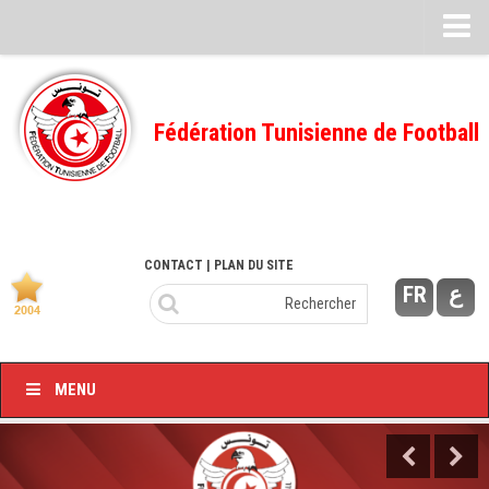
Feuille de match
FMI – 2022/2023
Fédération Tunisienne de Football
Ligue I – 2022/2023
FMI – 2021/2022
Ligue I – 2021/2022
FMI 2020/2021
CONTACT
| PLAN DU SITE
FR
ع
Ligue I – 2020/2021
FMI 2019/2020
Ligue I – 2019/2020
MENU
Ligue II – 2019/2020
Feuilles de match 2018/2019
–Ligue I-