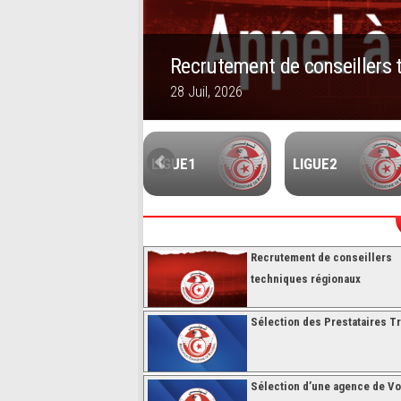
Recrutement de conseillers 
28 Juil, 2026
1
2
3
4
5
FUTSALL
LIGUE1
LIGUE2
Recrutement de conseillers
techniques régionaux
Sélection des Prestataires Tr
Sélection d’une agence de V