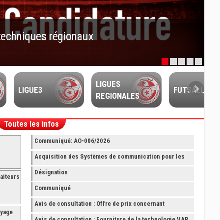
techniques régionaux
LIGUES
LIGUE3
FUTSALL
REGIONALES
Toutes les infos
Communiqué: AO-006/2026
Acquisition des Systèmes de communication pour les
Arbitres Elite
Désignation
aiteurs
Communiqué
Avis de consultation : Offre de prix concernant
oyage
fourniture avec montage et finition de RAYONNAGES
Avis de consultation : Fourniture de la technologie VAR