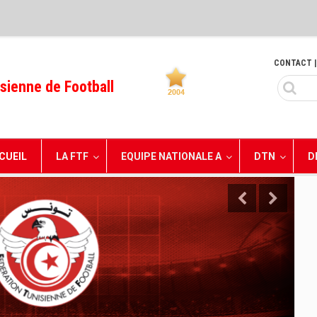
CONTACT
|
sienne de Football
CUEIL
LA FTF
EQUIPE NATIONALE A
DTN
D