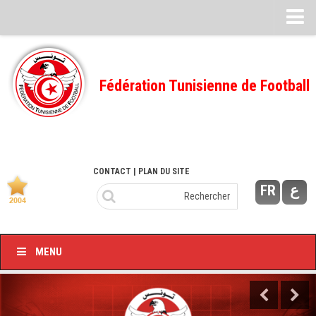
Feuille de match
FMI – 2022/2023
Fédération Tunisienne de Football
Ligue I – 2022/2023
FMI – 2021/2022
Ligue I – 2021/2022
FMI 2020/2021
CONTACT
| PLAN DU SITE
FR
ع
Ligue I – 2020/2021
FMI 2019/2020
Ligue I – 2019/2020
MENU
Ligue II – 2019/2020
Feuilles de match 2018/2019
–Ligue I-