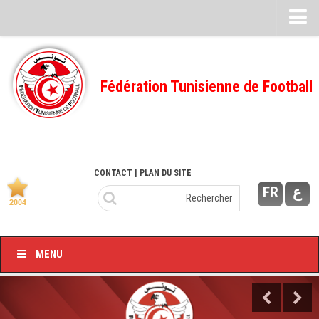
Feuille de match
FMI – 2022/2023
Fédération Tunisienne de Football
Ligue I – 2022/2023
FMI – 2021/2022
Ligue I – 2021/2022
FMI 2020/2021
CONTACT
| PLAN DU SITE
FR
ع
Ligue I – 2020/2021
FMI 2019/2020
Ligue I – 2019/2020
MENU
Ligue II – 2019/2020
Feuilles de match 2018/2019
–Ligue I-