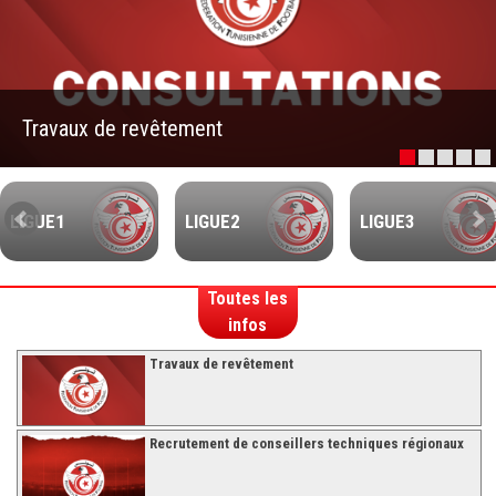
–Ligue II-
Feuille de match 2017/2018
–Ligue I–
Travaux de revêtement
–Ligue II–
Feuille de match 2016/2017
-Ligue I-
LIGUE1
LIGUE2
LIGUE3
-Ligue II-
-Ligue III-
Toutes les
infos
Travaux de revêtement
Recrutement de conseillers techniques régionaux