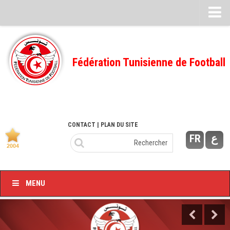
Feuille de match
FMI – 2022/2023
Fédération Tunisienne de Football
Ligue I – 2022/2023
FMI – 2021/2022
Ligue I – 2021/2022
FMI 2020/2021
CONTACT
| PLAN DU SITE
FR
ع
Ligue I – 2020/2021
FMI 2019/2020
Ligue I – 2019/2020
MENU
Ligue II – 2019/2020
Feuilles de match 2018/2019
–Ligue I-