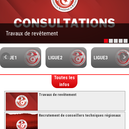
–Ligue II-
Feuille de match 2017/2018
–Ligue I–
Travaux de revêtement
–Ligue II–
Feuille de match 2016/2017
-Ligue I-
LIGUE1
LIGUE2
LIGUE3
-Ligue II-
-Ligue III-
Toutes les
infos
Travaux de revêtement
Recrutement de conseillers techniques régionaux