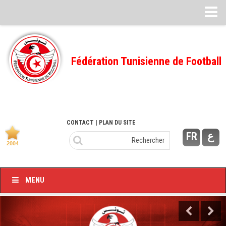
Feuille de match
FMI – 2022/2023
Fédération Tunisienne de Football
Ligue I – 2022/2023
FMI – 2021/2022
Ligue I – 2021/2022
FMI 2020/2021
CONTACT
| PLAN DU SITE
FR
ع
Ligue I – 2020/2021
FMI 2019/2020
Ligue I – 2019/2020
MENU
Ligue II – 2019/2020
Feuilles de match 2018/2019
–Ligue I-