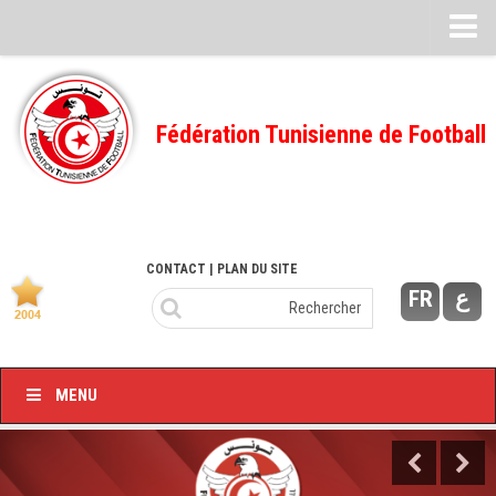
Feuille de match
FMI – 2022/2023
Fédération Tunisienne de Football
Ligue I – 2022/2023
FMI – 2021/2022
Ligue I – 2021/2022
FMI 2020/2021
CONTACT
| PLAN DU SITE
FR
ع
Ligue I – 2020/2021
FMI 2019/2020
Ligue I – 2019/2020
MENU
Ligue II – 2019/2020
Feuilles de match 2018/2019
–Ligue I-