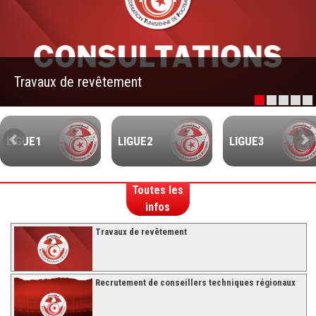
–Ligue II-
Feuille de match 2017/2018
–Ligue I–
Travaux de revêtement
–Ligue II–
Feuille de match 2016/2017
-Ligue I-
LIGUE1
LIGUE2
LIGUE3
-Ligue II-
-Ligue III-
Toutes les
infos
Travaux de revêtement
Recrutement de conseillers techniques régionaux