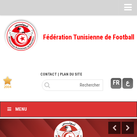
Feuille de match
FMI – 2022/2023
Fédération Tunisienne de Football
Ligue I – 2022/2023
FMI – 2021/2022
Ligue I – 2021/2022
FMI 2020/2021
CONTACT
| PLAN DU SITE
FR
ع
Ligue I – 2020/2021
FMI 2019/2020
Ligue I – 2019/2020
MENU
Ligue II – 2019/2020
Feuilles de match 2018/2019
–Ligue I-