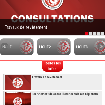
–Ligue II-
Feuille de match 2017/2018
–Ligue I–
Travaux de revêtement
–Ligue II–
Feuille de match 2016/2017
-Ligue I-
LIGUE1
LIGUE2
LIGUE3
-Ligue II-
-Ligue III-
Toutes les
infos
Travaux de revêtement
Recrutement de conseillers techniques régionaux