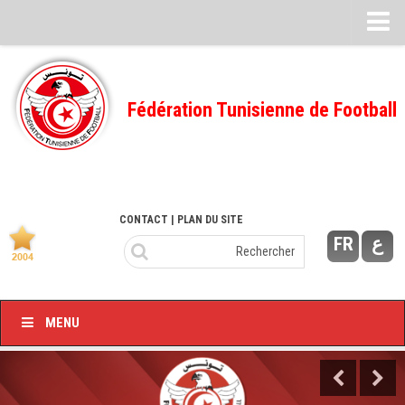
Feuille de match
FMI – 2022/2023
Fédération Tunisienne de Football
Ligue I – 2022/2023
FMI – 2021/2022
Ligue I – 2021/2022
FMI 2020/2021
CONTACT
| PLAN DU SITE
FR
ع
Ligue I – 2020/2021
FMI 2019/2020
Ligue I – 2019/2020
MENU
Ligue II – 2019/2020
Feuilles de match 2018/2019
–Ligue I-