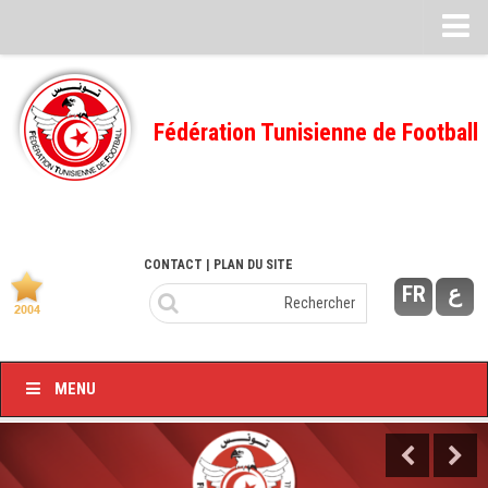
Feuille de match
FMI – 2022/2023
Fédération Tunisienne de Football
Ligue I – 2022/2023
FMI – 2021/2022
Ligue I – 2021/2022
FMI 2020/2021
CONTACT
| PLAN DU SITE
FR
ع
Ligue I – 2020/2021
FMI 2019/2020
Ligue I – 2019/2020
MENU
Ligue II – 2019/2020
Feuilles de match 2018/2019
–Ligue I-