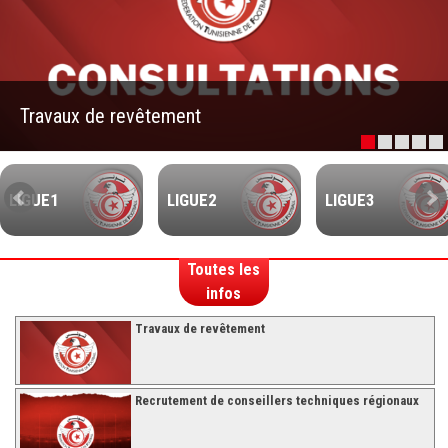
–Ligue II-
Feuille de match 2017/2018
–Ligue I–
Travaux de revêtement
–Ligue II–
Feuille de match 2016/2017
-Ligue I-
LIGUE1
LIGUE2
LIGUE3
-Ligue II-
-Ligue III-
Toutes les
infos
Travaux de revêtement
Recrutement de conseillers techniques régionaux