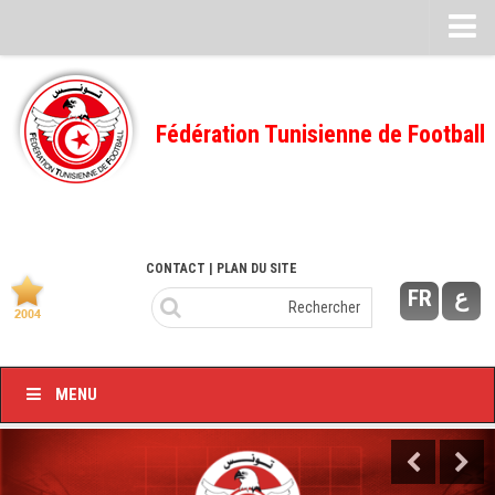
Feuille de match
FMI – 2022/2023
Fédération Tunisienne de Football
Ligue I – 2022/2023
FMI – 2021/2022
Ligue I – 2021/2022
FMI 2020/2021
CONTACT
| PLAN DU SITE
FR
ع
Ligue I – 2020/2021
FMI 2019/2020
Ligue I – 2019/2020
MENU
Ligue II – 2019/2020
Feuilles de match 2018/2019
–Ligue I-