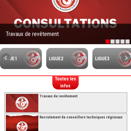
–Ligue II-
Feuille de match 2017/2018
–Ligue I–
Travaux de revêtement
–Ligue II–
Feuille de match 2016/2017
-Ligue I-
LIGUE1
LIGUE2
LIGUE3
-Ligue II-
-Ligue III-
Toutes les
infos
Travaux de revêtement
Recrutement de conseillers techniques régionaux