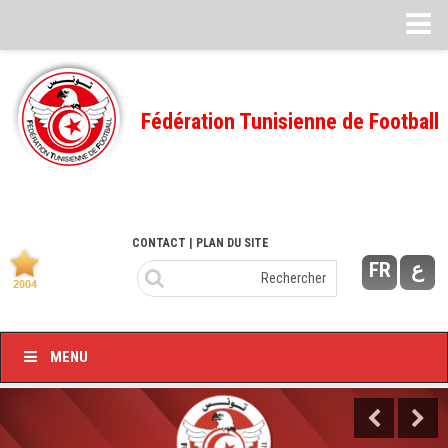
Feuille de match
FMI – 2022/2023
Fédération Tunisienne de Football
Ligue I – 2022/2023
FMI – 2021/2022
Ligue I – 2021/2022
FMI 2020/2021
CONTACT
| PLAN DU SITE
FR
ع
Ligue I – 2020/2021
FMI 2019/2020
Ligue I – 2019/2020
MENU
Ligue II – 2019/2020
Feuilles de match 2018/2019
–Ligue I-