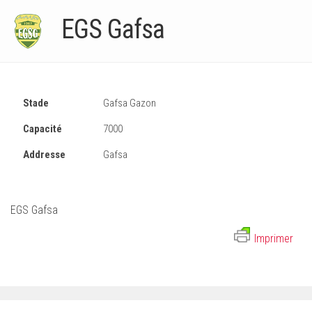
–Ligue II-
EGS Gafsa
Feuille de match 2017/2018
–Ligue I–
–Ligue II–
Stade
Gafsa Gazon
Feuille de match 2016/2017
Capacité
7000
-Ligue I-
-Ligue II-
Addresse
Gafsa
-Ligue III-
EGS Gafsa
Imprimer