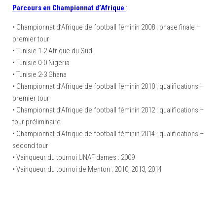
Parcours en Championnat d’Afrique
:
–Ligue II-
• Championnat d’Afrique de football féminin 2008 : phase finale –
Feuille de match 2017/2018
premier tour
–Ligue I–
• Tunisie 1-2 Afrique du Sud
–Ligue II–
• Tunisie 0-0 Nigeria
• Tunisie 2-3 Ghana
Feuille de match 2016/2017
• Championnat d’Afrique de football féminin 2010 : qualifications –
-Ligue I-
premier tour
-Ligue II-
• Championnat d’Afrique de football féminin 2012 : qualifications –
tour préliminaire
-Ligue III-
• Championnat d’Afrique de football féminin 2014 : qualifications –
second tour
• Vainqueur du tournoi UNAF dames : 2009
• Vainqueur du tournoi de Menton : 2010, 2013, 2014