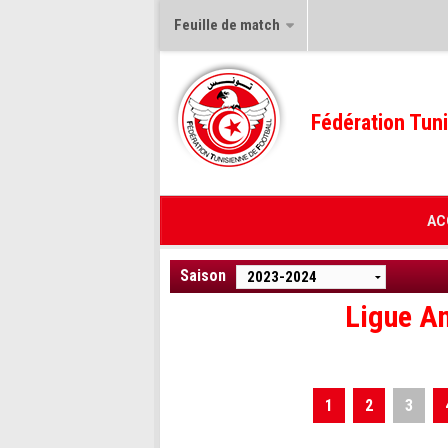
Feuille de match
Fédération Tuni
AC
Saison
Ligue Am
1
2
3