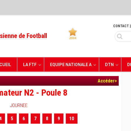
CONTACT
|
sienne de Football
CUEIL
LA FTF
EQUIPE NATIONALE A
DTN
D
Accéder>
ateur N2 - Poule 8
JOURNEE
4
5
6
7
8
9
10