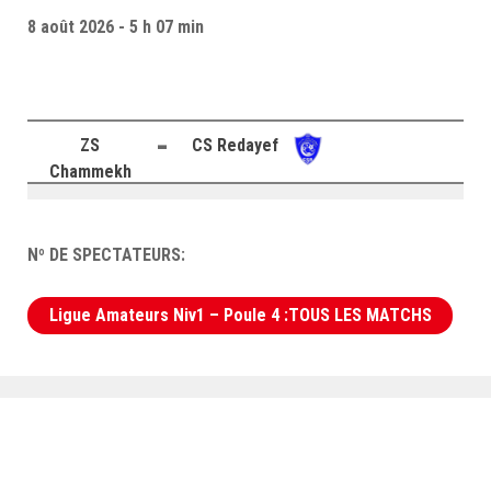
–Ligue II-
8 août 2026 - 5 h 07 min
Feuille de match 2017/2018
–Ligue I–
–Ligue II–
-
ZS
CS Redayef
Feuille de match 2016/2017
Chammekh
-Ligue I-
-Ligue II-
Nº DE SPECTATEURS:
-Ligue III-
Ligue Amateurs Niv1 – Poule 4 :TOUS LES MATCHS