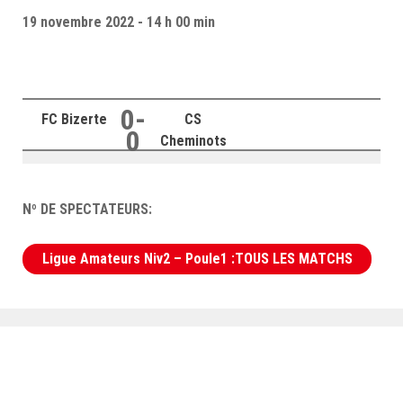
–Ligue II-
19 novembre 2022 - 14 h 00 min
Feuille de match 2017/2018
–Ligue I–
–Ligue II–
0-
FC Bizerte
CS
0
Feuille de match 2016/2017
Cheminots
-Ligue I-
-Ligue II-
Nº DE SPECTATEURS:
-Ligue III-
Ligue Amateurs Niv2 – Poule1 :TOUS LES MATCHS