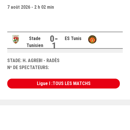
–Ligue II-
7 août 2026 - 2 h 02 min
Feuille de match 2017/2018
–Ligue I–
–Ligue II–
0-
Stade
ES Tunis
1
Feuille de match 2016/2017
Tunisien
-Ligue I-
STADE: H. AGREBI - RADÈS
-Ligue II-
Nº DE SPECTATEURS:
-Ligue III-
Ligue I :TOUS LES MATCHS