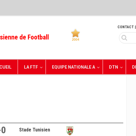
CONTACT
|
sienne de Football
CUEIL
LA FTF
EQUIPE NATIONALE A
DTN
D
-0
Stade Tunisien