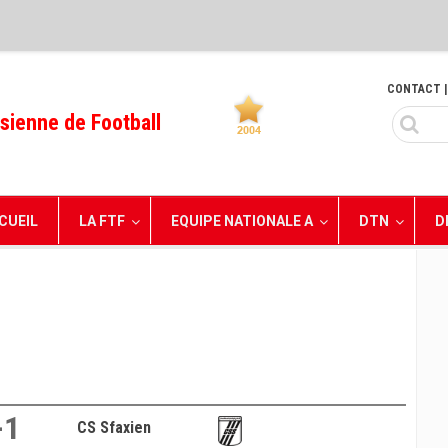
CONTACT
|
sienne de Football
CUEIL
LA FTF
EQUIPE NATIONALE A
DTN
D
-1
CS Sfaxien