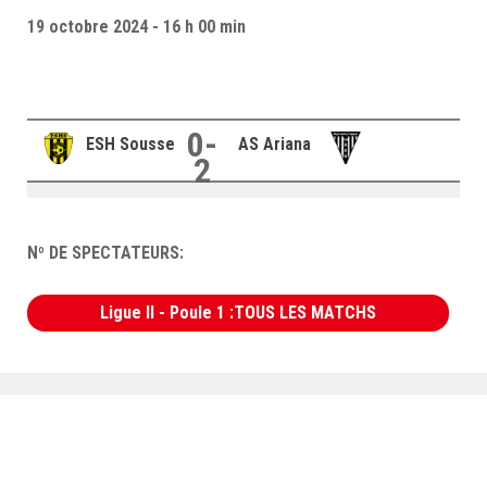
–Ligue II-
19 octobre 2024 - 16 h 00 min
Feuille de match 2017/2018
–Ligue I–
–Ligue II–
0-
ESH Sousse
AS Ariana
2
Feuille de match 2016/2017
-Ligue I-
-Ligue II-
Nº DE SPECTATEURS:
-Ligue III-
Ligue II - Poule 1 :TOUS LES MATCHS