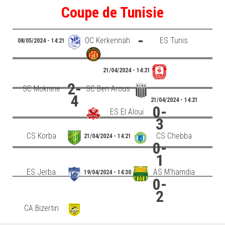
Coupe de Tunisie
–Ligue II-
Feuille de match 2017/2018
-
OC Kerkennah
ES Tunis
08/05/2024 - 14:21
–Ligue I–
–Ligue II–
21/04/2024 - 14:21
Feuille de match 2016/2017
2-
SC Moknine
SC Ben Arous
-Ligue I-
4
21/04/2024 - 14:21
0-
-Ligue II-
ES El Aloui
3
-Ligue III-
CS Korba
CS Chebba
21/04/2024 - 14:21
0-
1
ES Jerba
AS M’hamdia
19/04/2024 - 14:30
0-
2
CA Bizertin